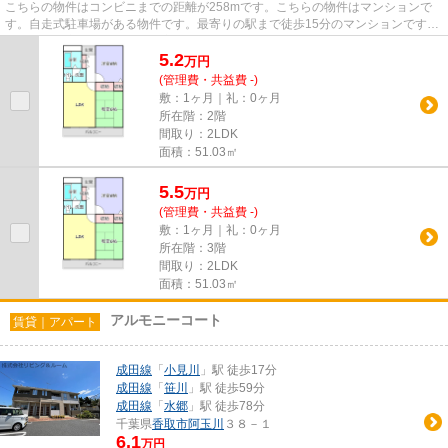
こちらの物件はコンビニまでの距離が258mです。こちらの物件はマンションで
す。自走式駐車場がある物件です。最寄りの駅まで徒歩15分のマンションです。
数ある不動産物件の中からお客...
5.2
万
円
(管理費・共益費 -)
敷：1ヶ月｜礼：0ヶ月
所在階：2階
間取り：2LDK
面積：51.03㎡
5.5
万
円
(管理費・共益費 -)
敷：1ヶ月｜礼：0ヶ月
所在階：3階
間取り：2LDK
面積：51.03㎡
アルモニーコート
賃貸｜アパート
成田線
「
小見川
」駅 徒歩17分
成田線
「
笹川
」駅 徒歩59分
成田線
「
水郷
」駅 徒歩78分
千葉県
香取市
阿玉川
３８－１
6.1
万円