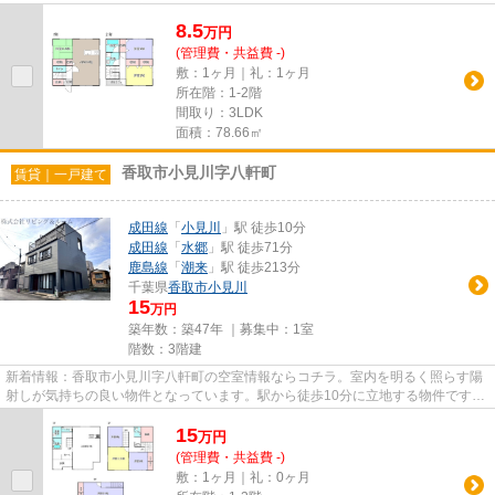
付きの物件です。落ち着きのあ...
8.5
万
円
(管理費・共益費 -)
敷：1ヶ月｜礼：1ヶ月
所在階：1-2階
間取り：3LDK
面積：78.66㎡
香取市小見川字八軒町
賃貸｜一戸建て
成田線
「
小見川
」駅 徒歩10分
成田線
「
水郷
」駅 徒歩71分
鹿島線
「
潮来
」駅 徒歩213分
千葉県
香取市
小見川
15
万円
築年数：築47年 ｜募集中：
1室
階数：3階建
新着情報：香取市小見川字八軒町の空室情報ならコチラ。室内を明るく照らす陽
射しが気持ちの良い物件となっています。駅から徒歩10分に立地する物件です。
こちらは自走式駐車場付きの...
15
万
円
(管理費・共益費 -)
敷：1ヶ月｜礼：0ヶ月