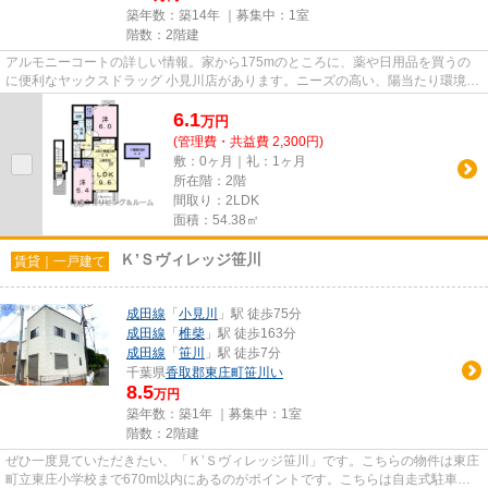
築年数：築14年 ｜募集中：
1室
階数：2階建
アルモニーコートの詳しい情報。家から175mのところに、薬や日用品を買うの
に便利なヤックスドラッグ 小見川店があります。ニーズの高い、陽当たり環境良
好な物件です。ついついお洗濯...
6.1
万
円
(管理費・共益費 2,300円)
敷：0ヶ月｜礼：1ヶ月
所在階：2階
間取り：2LDK
面積：54.38㎡
Ｋ’Ｓヴィレッジ笹川
賃貸｜一戸建て
成田線
「
小見川
」駅 徒歩75分
成田線
「
椎柴
」駅 徒歩163分
成田線
「
笹川
」駅 徒歩7分
千葉県
香取郡東庄町
笹川い
8.5
万円
築年数：築1年 ｜募集中：
1室
階数：2階建
ぜひ一度見ていただきたい、「Ｋ’Ｓヴィレッジ笹川」です。こちらの物件は東庄
町立東庄小学校まで670m以内にあるのがポイントです。こちらは自走式駐車場