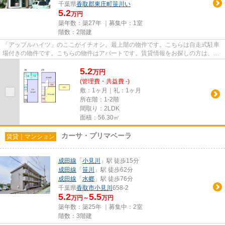
千葉県
香取郡東庄町
笹川い
5.2
万円
築年数：築27年 ｜募集中：
1室
階数：2階建
「アップルハイツ」のここがイチオシ。最上階の物件です。こちらは自走式駐車
場付きの物件です。こちらの物件はアパートです。賃貸情報をお探しの方は、ぜ
ひ当社にご連絡下さい。多種...
5.2
万
円
(管理費・共益費 -)
敷：1ヶ月｜礼：1ヶ月
所在階：1-2階
間取り：2LDK
面積：56.30㎡
カーサ・プリマベーラ
賃貸｜マンション
成田線
「
小見川
」駅 徒歩15分
成田線
「
笹川
」駅 徒歩62分
成田線
「
水郷
」駅 徒歩76分
千葉県
香取市
小見川
658-2
5.2
5.5
万円～
万円
築年数：築25年 ｜募集中：
2室
階数：3階建