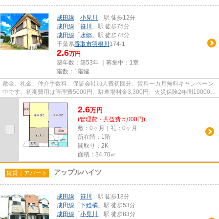
成田線
「
小見川
」駅 徒歩12分
成田線
「
笹川
」駅 徒歩75分
成田線
「
水郷
」駅 徒歩78分
千葉県
香取市
羽根川
174-1
2.6
万円
築年数：築53年 ｜募集中：
1室
階数：1階建
敷金、礼金、仲介手数料、保証会社加入費初回分、賃料一カ月無料キャンペーン
中です。初期費用は管理費5000円、駐車場料金3,300円、火災保険2年間19000円
です。毎年保証継続料金13000...
2.6
万
円
(管理費・共益費 5,000円)
敷：0ヶ月｜礼：0ヶ月
所在階：1階
間取り：2K
面積：34.70㎡
アップルハイツ
賃貸｜アパート
成田線
「
笹川
」駅 徒歩18分
成田線
「
下総橘
」駅 徒歩53分
成田線
「
小見川
」駅 徒歩83分