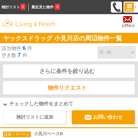
0
0
検討リスト
最近見た物件
お問合せ
ヤックスドラッグ 小見川店の周辺物件一覧
6
該当物件
件
7
空き数
件
さらに条件を絞り込む
物件リクエスト
チェックした物件をまとめて
検討リストに追加
お問い合わせ
小見川ベースB
賃貸｜アパート