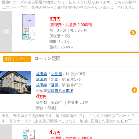
根強いニーズを誇る駅近の物件となり、徒歩10分に駅があります。こちらの物件
はアパートです。条件の中からご希望の物件が見つからない場合は、当社スタッ
フまでお気軽にお尋ねくださ...
3
万
円
(管理費・共益費 2,000円)
敷：0ヶ月｜礼：0ヶ月
所在階：1階
間取り：1K
面積：26.49㎡
コーリン照毘
賃貸｜アパート
成田線
「
小見川
」駅 徒歩16分
成田線
「
水郷
」駅 徒歩57分
成田線
「
笹川
」駅 徒歩82分
千葉県
香取市
八日市場
4
万円
築年数：築26年 ｜募集中：
1室
階数：2階建
小見川郵便局まで徒歩6分です。最上階の物件です。こちらの物件はアパートで
す。香取市エリアにある賃貸情報のことなら、地域に密着した当社へお任せ下さ
い。当社は、多種多様な賃貸情...
4
万
円
(管理費・共益費 2,800円)