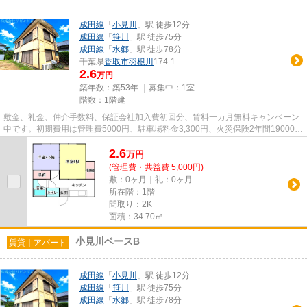
成田線
「
小見川
」駅 徒歩12分
成田線
「
笹川
」駅 徒歩75分
成田線
「
水郷
」駅 徒歩78分
千葉県
香取市
羽根川
174-1
2.6
万円
築年数：築53年 ｜募集中：
1室
階数：1階建
敷金、礼金、仲介手数料、保証会社加入費初回分、賃料一カ月無料キャンペーン
中です。初期費用は管理費5000円、駐車場料金3,300円、火災保険2年間19000円
です。毎年保証継続料金13000...
2.6
万
円
(管理費・共益費 5,000円)
敷：0ヶ月｜礼：0ヶ月
所在階：1階
間取り：2K
面積：34.70㎡
小見川ベースB
賃貸｜アパート
成田線
「
小見川
」駅 徒歩12分
成田線
「
笹川
」駅 徒歩75分
成田線
「
水郷
」駅 徒歩78分