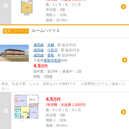
敷：1ヶ月｜礼：1ヶ月
所在階：2階
間取り：1DK
面積：26.49㎡
ルームハイツ２
賃貸｜アパート
成田線
「
水郷
」駅 徒歩35分
成田線
「
小見川
」駅 徒歩41分
成田線
「
香取
」駅 徒歩84分
千葉県
香取市
富田
499
4.5
万円
築年数：築29年 ｜募集中：
1室
階数：2階建
敷金、礼金不要、しかも、賃料も1ヶ月無料です。 入居費用だけでもご連絡くだ
さい。
4.5
万
円
(管理費・共益費 1,000円)
敷：0ヶ月｜礼：0ヶ月
所在階：2階
間取り：3DK
面積：56.00㎡