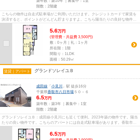
築年数：築10年 ｜募集中：
1室
階数：2階建
こちらの物件は自走式駐車場がご利用いただけます。クレジットカードで家賃を
決済すると、ポイントがどんどん貯まりますよ。こちら陽当たりの良好な物件で
す。重たいゴミの持ち運びが...
5.6
万
円
(管理費・共益費 3,500円)
敷：0ヶ月｜礼：1ヶ月
所在階：1階
間取り：1LDK
面積：50.29㎡
グランドソレイユＢ
賃貸｜アパート
成田線
「
小見川
」駅 徒歩16分
千葉県
香取市
八日市場
５０－６
6.5
万円
築年数：築3年 ｜募集中：
1室
階数：2階建
グランドソレイユＢ：成田線小見川にも近くて便利。2023年築の物件です。陽当
たりの良い物件です。こちらのアパートには自走式駐車場があります。香取市エ
リアにある賃貸情報のことな...
6.5
万
円