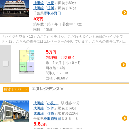
成田線
「
水郷
」駅 徒歩60分
成田線
「
笹川
」駅 徒歩87分
千葉県
香取市
野田
5
万円
築年数：築35年 ｜募集中：
1室
階数：4階建
「ハイツヤワタ・12」のここがイチオシ。こだわりポイント満載のハイツヤワ
タ・12。こちらの物件にはエレベーターが付いています。こちらの物件はアパー
トです。できるだけ早めに不動...
5
万
円
(管理費・共益費 -)
敷：1ヶ月｜礼：0ヶ月
所在階：4階
間取り：2LDK
面積：48.60㎡
エヌレジデンスⅤ
賃貸｜アパート
成田線
「
小見川
」駅 徒歩23分
成田線
「
水郷
」駅 徒歩69分
成田線
「
佐原
」駅 徒歩220分
千葉県
香取市
野田
３８６－３
5.6
万円