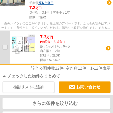
千葉県
香取市
野田
7.3
万円
築年数：築2年 ｜募集中：
1室
階数：2階建
「白井ハイツ」のここがイチオシ。最上階のアパートです。こちらの物件はアパ
ートです。条件として多くの方がこだわる、陽当りも良好な物件です。できるだ
け早めに不動産情報を集めた...
7.3
万
円
(管理費・共益費 -)
敷：1ヶ月｜礼：0ヶ月
所在階：1-2階
間取り：2LDK
面積：57.96㎡
該当公開件数
12
件 空き数
12
件
1-12
件表示
チェックした物件をまとめて
検討リストに追加
お問い合わせ
さらに条件を絞り込む