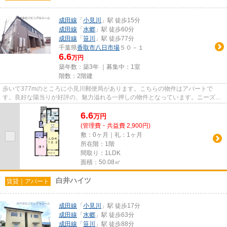
成田線
「
小見川
」駅 徒歩15分
成田線
「
水郷
」駅 徒歩60分
成田線
「
笹川
」駅 徒歩77分
千葉県
香取市
八日市場
５０－１
6.6
万円
築年数：築3年 ｜募集中：
1室
階数：2階建
歩いて377mのところに小見川郵便局があります。こちらの物件はアパートで
す。良好な陽当りが好評の、魅力溢れる一押しの物件となっています。ニーズの
高い家賃のカード決済が可能です...
6.6
万
円
(管理費・共益費 2,900円)
敷：0ヶ月｜礼：1ヶ月
所在階：1階
間取り：1LDK
面積：50.08㎡
白井ハイツ
賃貸｜アパート
成田線
「
小見川
」駅 徒歩17分
成田線
「
水郷
」駅 徒歩63分
成田線
「
笹川
」駅 徒歩88分