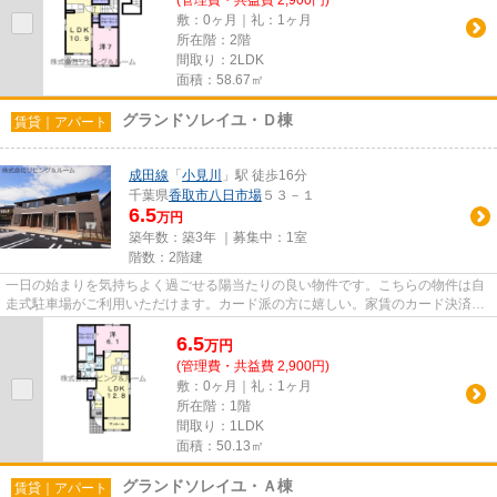
(管理費・共益費 2,900円)
敷：0ヶ月｜礼：1ヶ月
所在階：2階
間取り：2LDK
面積：58.67㎡
グランドソレイユ・Ｄ棟
賃貸｜アパート
成田線
「
小見川
」駅 徒歩16分
千葉県
香取市
八日市場
５３－１
6.5
万円
築年数：築3年 ｜募集中：
1室
階数：2階建
一日の始まりを気持ちよく過ごせる陽当たりの良い物件です。こちらの物件は自
走式駐車場がご利用いただけます。カード派の方に嬉しい。家賃のカード決済が
可能です。こちらの物件はア...
6.5
万
円
(管理費・共益費 2,900円)
敷：0ヶ月｜礼：1ヶ月
所在階：1階
間取り：1LDK
面積：50.13㎡
グランドソレイユ・Ａ棟
賃貸｜アパート