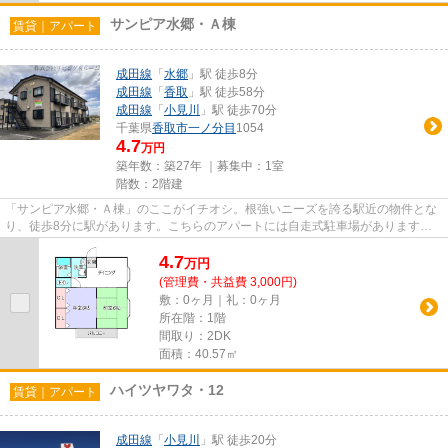
サンピア水郷・Ａ棟
賃貸｜アパート
成田線
「
水郷
」駅 徒歩8分
成田線
「
香取
」駅 徒歩58分
成田線
「
小見川
」駅 徒歩70分
千葉県
香取市
一ノ分目
1054
4.7
万円
築年数：築27年 ｜募集中：
1室
階数：2階建
「サンピア水郷・Ａ棟」のここがイチオシ。根強いニーズを誇る駅近の物件とな
り、徒歩8分に駅があります。こちらのアパートには自走式駐車場があります。
こちらの物件はアパートです。...
4.7
万
円
(管理費・共益費 3,000円)
敷：0ヶ月｜礼：0ヶ月
所在階：1階
間取り：2DK
面積：40.57㎡
ハイツヤワタ・12
賃貸｜アパート
成田線
「
小見川
」駅 徒歩20分