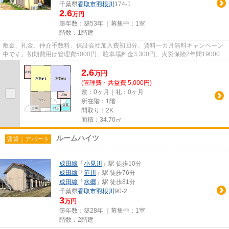
千葉県
香取市
羽根川
174-1
2.6
万円
築年数：築53年 ｜募集中：
1室
階数：1階建
敷金、礼金、仲介手数料、保証会社加入費初回分、賃料一カ月無料キャンペーン
中です。初期費用は管理費5000円、駐車場料金3,300円、火災保険2年間19000円
です。毎年保証継続料金13000...
2.6
万
円
(管理費・共益費 5,000円)
敷：0ヶ月｜礼：0ヶ月
所在階：1階
間取り：2K
面積：34.70㎡
ルームハイツ
賃貸｜アパート
成田線
「
小見川
」駅 徒歩10分
成田線
「
笹川
」駅 徒歩76分
成田線
「
水郷
」駅 徒歩81分
千葉県
香取市
羽根川
90-2
3
万円
築年数：築28年 ｜募集中：
1室
階数：2階建