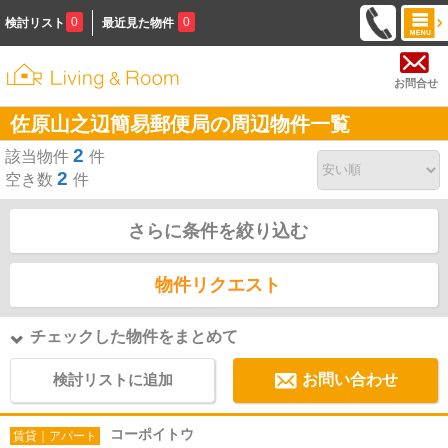
0
0
検討リスト
最近見た物件
お問合せ
佐原山之辺簡易郵便局の周辺物件一覧
2
該当物件
件
2
空き数
件
さらに条件を絞り込む
物件リクエスト
チェックした物件をまとめて
検討リストに追加
お問い合わせ
コーポイトウ
賃貸｜アパート