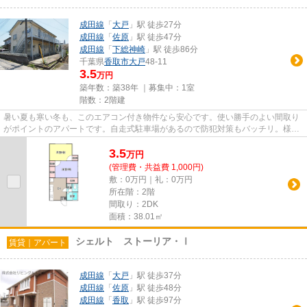
成田線
「
大戸
」駅 徒歩27分
成田線
「
佐原
」駅 徒歩47分
成田線
「
下総神崎
」駅 徒歩86分
千葉県
香取市
大戸
48-11
3.5
万円
築年数：築38年 ｜募集中：
1室
階数：2階建
暑い夏も寒い冬も、このエアコン付き物件なら安心です。使い勝手のよい間取り
がポイントのアパートです。自走式駐車場があるので防犯対策もバッチリ。様々
な条件の中でもニーズの高い...
3.5
万
円
(管理費・共益費 1,000円)
敷：0万円｜礼：0万円
所在階：2階
間取り：2DK
面積：38.01㎡
シェルト ストーリア・Ⅰ
賃貸｜アパート
成田線
「
大戸
」駅 徒歩37分
成田線
「
佐原
」駅 徒歩48分
成田線
「
香取
」駅 徒歩97分