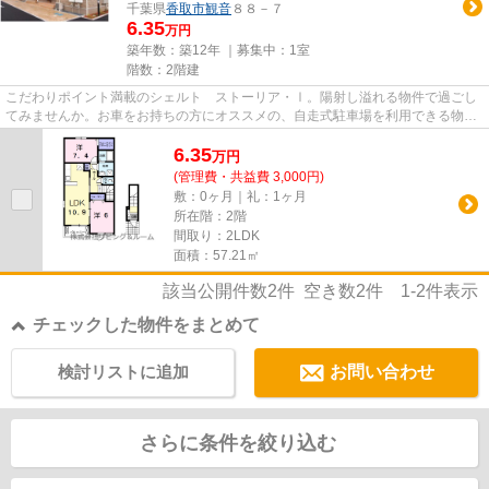
千葉県
香取市
観音
８８－７
6.35
万円
築年数：築12年 ｜募集中：
1室
階数：2階建
こだわりポイント満載のシェルト ストーリア・Ⅰ。陽射し溢れる物件で過ごし
てみませんか。お車をお持ちの方にオススメの、自走式駐車場を利用できる物件
です。こちらの物件は築9年で...
6.35
万
円
(管理費・共益費 3,000円)
敷：0ヶ月｜礼：1ヶ月
所在階：2階
間取り：2LDK
面積：57.21㎡
該当公開件数
2
件 空き数
2
件
1-2
件表示
チェックした物件をまとめて
検討リストに追加
お問い合わせ
さらに条件を絞り込む