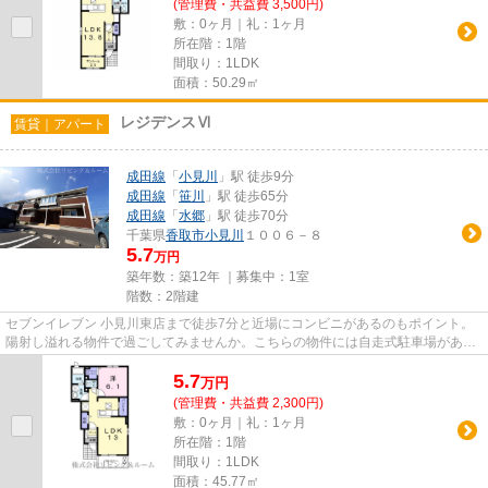
(管理費・共益費 3,500円)
敷：0ヶ月｜礼：1ヶ月
所在階：1階
間取り：1LDK
面積：50.29㎡
レジデンスⅥ
賃貸｜アパート
成田線
「
小見川
」駅 徒歩9分
成田線
「
笹川
」駅 徒歩65分
成田線
「
水郷
」駅 徒歩70分
千葉県
香取市
小見川
１００６－８
5.7
万円
築年数：築12年 ｜募集中：
1室
階数：2階建
セブンイレブン 小見川東店まで徒歩7分と近場にコンビニがあるのもポイント。
陽射し溢れる物件で過ごしてみませんか。こちらの物件には自走式駐車場があり
ます。こちらの物件はアパー...
5.7
万
円
(管理費・共益費 2,300円)
敷：0ヶ月｜礼：1ヶ月
所在階：1階
間取り：1LDK
面積：45.77㎡