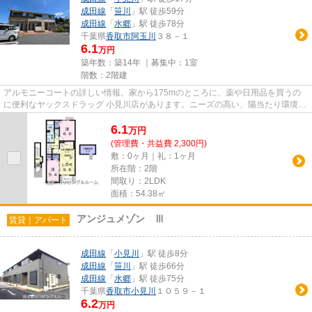
成田線
「
笹川
」駅 徒歩59分
成田線
「
水郷
」駅 徒歩78分
千葉県
香取市
阿玉川
３８－１
6.1
万円
築年数：築14年 ｜募集中：
1室
階数：2階建
アルモニーコートの詳しい情報。家から175mのところに、薬や日用品を買うの
に便利なヤックスドラッグ 小見川店があります。ニーズの高い、陽当たり環境良
好な物件です。ついついお洗濯...
6.1
万
円
(管理費・共益費 2,300円)
敷：0ヶ月｜礼：1ヶ月
所在階：2階
間取り：2LDK
面積：54.38㎡
アンジュメゾン Ⅲ
賃貸｜アパート
成田線
「
小見川
」駅 徒歩8分
成田線
「
笹川
」駅 徒歩66分
成田線
「
水郷
」駅 徒歩75分
千葉県
香取市
小見川
１０５９－１
6.2
万円