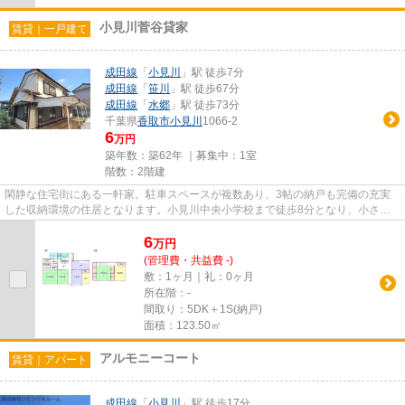
小見川菅谷貸家
賃貸｜一戸建て
成田線
「
小見川
」駅 徒歩7分
成田線
「
笹川
」駅 徒歩67分
成田線
「
水郷
」駅 徒歩73分
千葉県
香取市
小見川
1066-2
6
万円
築年数：築62年 ｜募集中：
1室
階数：2階建
閑静な住宅街にある一軒家。駐車スペースが複数あり、3帖の納戸も完備の充実
した収納環境の住居となります。小見川中央小学校まで徒歩8分となり、小さな
お子様がいらっしゃるご家庭に...
6
万
円
(管理費・共益費 -)
敷：1ヶ月｜礼：0ヶ月
所在階：-
間取り：5DK＋1S(納戸)
面積：123.50㎡
アルモニーコート
賃貸｜アパート
成田線
「
小見川
」駅 徒歩17分