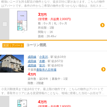
根強いニーズを誇る駅近の物件となり、徒歩10分に駅があります。こちらの物件
はアパートです。条件の中からご希望の物件が見つからない場合は、当社スタッ
フまでお気軽にお尋ねくださ...
3
万
円
(管理費・共益費 2,000円)
敷：0ヶ月｜礼：0ヶ月
所在階：1階
間取り：1K
面積：26.49㎡
コーリン照毘
賃貸｜アパート
成田線
「
小見川
」駅 徒歩16分
成田線
「
水郷
」駅 徒歩57分
成田線
「
笹川
」駅 徒歩82分
千葉県
香取市
八日市場
4
万円
築年数：築26年 ｜募集中：
1室
階数：2階建
小見川郵便局まで徒歩6分です。最上階の物件です。こちらの物件はアパートで
す。香取市エリアにある賃貸情報のことなら、地域に密着した当社へお任せ下さ
い。当社は、多種多様な賃貸情...
4
万
円
(管理費・共益費 2,800円)