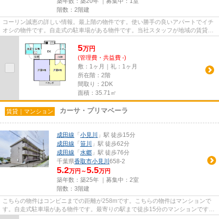
築年数：築20年 ｜募集中：
1室
階数：2階建
コーリン誠恵の詳しい情報。最上階の物件です。使い勝手の良いアパートでイチ
オシの物件です。自走式の駐車場がある物件です。当社スタッフが地域の賃貸情
報をご提供いたします。お客...
5
万
円
(管理費・共益費 -)
敷：1ヶ月｜礼：1ヶ月
所在階：2階
間取り：2DK
面積：35.71㎡
カーサ・プリマベーラ
賃貸｜マンション
成田線
「
小見川
」駅 徒歩15分
成田線
「
笹川
」駅 徒歩62分
成田線
「
水郷
」駅 徒歩76分
千葉県
香取市
小見川
658-2
5.2
5.5
万円～
万円
築年数：築25年 ｜募集中：
2室
階数：3階建
こちらの物件はコンビニまでの距離が258mです。こちらの物件はマンションで
す。自走式駐車場がある物件です。最寄りの駅まで徒歩15分のマンションです。
数ある不動産物件の中からお客...