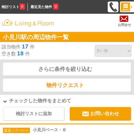
0
0
検討リスト
最近見た物件
お問合せ
小見川駅の周辺物件一覧
17
該当物件
件
18
空き数
件
さらに条件を絞り込む
物件リクエスト
チェックした物件をまとめて
検討リストに追加
お問い合わせ
小見川ベース・Ｂ
賃貸｜アパート