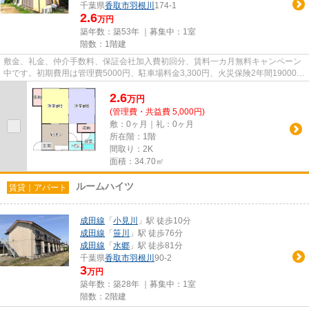
千葉県
香取市
羽根川
174-1
2.6
万円
築年数：築53年 ｜募集中：
1室
階数：1階建
敷金、礼金、仲介手数料、保証会社加入費初回分、賃料一カ月無料キャンペーン
中です。初期費用は管理費5000円、駐車場料金3,300円、火災保険2年間19000円
です。毎年保証継続料金13000...
2.6
万
円
(管理費・共益費 5,000円)
敷：0ヶ月｜礼：0ヶ月
所在階：1階
間取り：2K
面積：34.70㎡
ルームハイツ
賃貸｜アパート
成田線
「
小見川
」駅 徒歩10分
成田線
「
笹川
」駅 徒歩76分
成田線
「
水郷
」駅 徒歩81分
千葉県
香取市
羽根川
90-2
3
万円
築年数：築28年 ｜募集中：
1室
階数：2階建