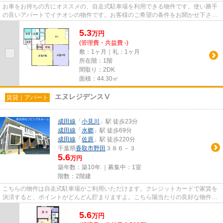
お車をお持ちの方にオススメの、自走式駐車場を利用できる物件です。使い勝手
の良いアパートでイチオシの物件です。お客様のご希望の条件をお聞かせ下さ
い。当社からお客様のお求めの...
5.3
万
円
(管理費・共益費 -)
敷：1ヶ月｜礼：1ヶ月
所在階：1階
間取り：2DK
面積：44.30㎡
エヌレジデンスⅤ
賃貸｜アパート
成田線
「
小見川
」駅 徒歩23分
成田線
「
水郷
」駅 徒歩69分
成田線
「
佐原
」駅 徒歩220分
千葉県
香取市
野田
３８６－３
5.6
万円
築年数：築10年 ｜募集中：
1室
階数：2階建
こちらの物件は自走式駐車場がご利用いただけます。クレジットカードで家賃を
決済すると、ポイントがどんどん貯まりますよ。こちら陽当たりの良好な物件で
す。重たいゴミの持ち運びが...
5.6
万
円