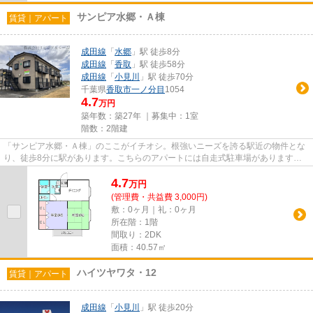
サンピア水郷・Ａ棟
賃貸｜アパート
成田線
「
水郷
」駅 徒歩8分
成田線
「
香取
」駅 徒歩58分
成田線
「
小見川
」駅 徒歩70分
千葉県
香取市
一ノ分目
1054
4.7
万円
築年数：築27年 ｜募集中：
1室
階数：2階建
「サンピア水郷・Ａ棟」のここがイチオシ。根強いニーズを誇る駅近の物件とな
り、徒歩8分に駅があります。こちらのアパートには自走式駐車場があります。
こちらの物件はアパートです。...
4.7
万
円
(管理費・共益費 3,000円)
敷：0ヶ月｜礼：0ヶ月
所在階：1階
間取り：2DK
面積：40.57㎡
ハイツヤワタ・12
賃貸｜アパート
成田線
「
小見川
」駅 徒歩20分