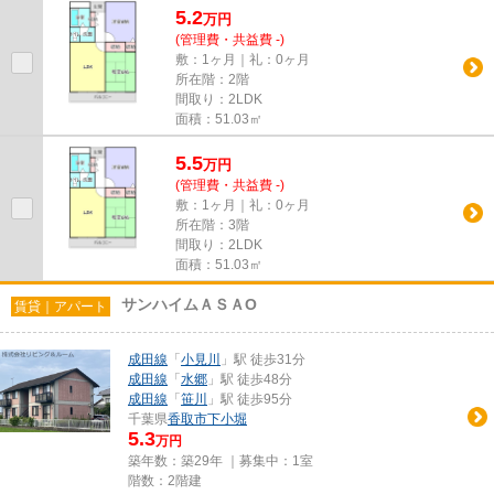
5.2
万
円
(管理費・共益費 -)
敷：1ヶ月｜礼：0ヶ月
所在階：2階
間取り：2LDK
面積：51.03㎡
5.5
万
円
(管理費・共益費 -)
敷：1ヶ月｜礼：0ヶ月
所在階：3階
間取り：2LDK
面積：51.03㎡
サンハイムＡＳＡO
賃貸｜アパート
成田線
「
小見川
」駅 徒歩31分
成田線
「
水郷
」駅 徒歩48分
成田線
「
笹川
」駅 徒歩95分
千葉県
香取市
下小堀
5.3
万円
築年数：築29年 ｜募集中：
1室
階数：2階建