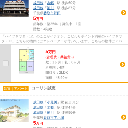
成田線
「
水郷
」駅 徒歩60分
成田線
「
笹川
」駅 徒歩87分
千葉県
香取市
野田
5
万円
築年数：築35年 ｜募集中：
1室
階数：4階建
「ハイツヤワタ・12」のここがイチオシ。こだわりポイント満載のハイツヤワ
タ・12。こちらの物件にはエレベーターが付いています。こちらの物件はアパー
トです。できるだけ早めに不動...
5
万
円
(管理費・共益費 -)
敷：1ヶ月｜礼：0ヶ月
所在階：4階
間取り：2LDK
面積：48.60㎡
コーリン誠恵
賃貸｜アパート
成田線
「
小見川
」駅 徒歩31分
成田線
「
水郷
」駅 徒歩47分
成田線
「
笹川
」駅 徒歩96分
千葉県
香取市
下小堀
5
万円