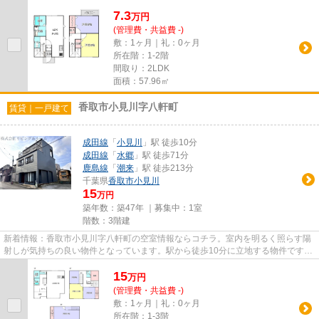
け早めに不動産情報を集めた...
7.3
万
円
(管理費・共益費 -)
敷：1ヶ月｜礼：0ヶ月
所在階：1-2階
間取り：2LDK
面積：57.96㎡
香取市小見川字八軒町
賃貸｜一戸建て
成田線
「
小見川
」駅 徒歩10分
成田線
「
水郷
」駅 徒歩71分
鹿島線
「
潮来
」駅 徒歩213分
千葉県
香取市
小見川
15
万円
築年数：築47年 ｜募集中：
1室
階数：3階建
新着情報：香取市小見川字八軒町の空室情報ならコチラ。室内を明るく照らす陽
射しが気持ちの良い物件となっています。駅から徒歩10分に立地する物件です。
こちらは自走式駐車場付きの...
15
万
円
(管理費・共益費 -)
敷：1ヶ月｜礼：0ヶ月
所在階：1-3階