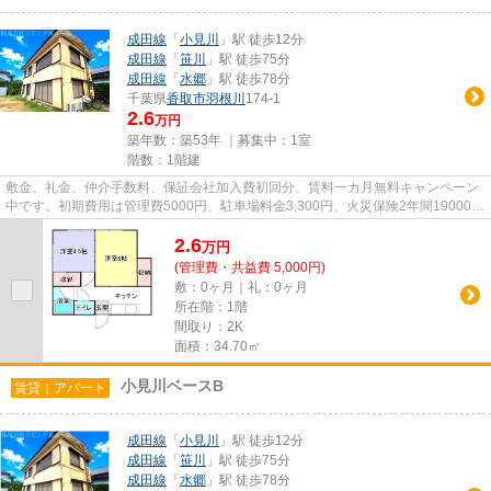
成田線
「
小見川
」駅 徒歩12分
成田線
「
笹川
」駅 徒歩75分
成田線
「
水郷
」駅 徒歩78分
千葉県
香取市
羽根川
174-1
2.6
万円
築年数：築53年 ｜募集中：
1室
階数：1階建
敷金、礼金、仲介手数料、保証会社加入費初回分、賃料一カ月無料キャンペーン
中です。初期費用は管理費5000円、駐車場料金3,300円、火災保険2年間19000円
です。毎年保証継続料金13000...
2.6
万
円
(管理費・共益費 5,000円)
敷：0ヶ月｜礼：0ヶ月
所在階：1階
間取り：2K
面積：34.70㎡
小見川ベースB
賃貸｜アパート
成田線
「
小見川
」駅 徒歩12分
成田線
「
笹川
」駅 徒歩75分
成田線
「
水郷
」駅 徒歩78分