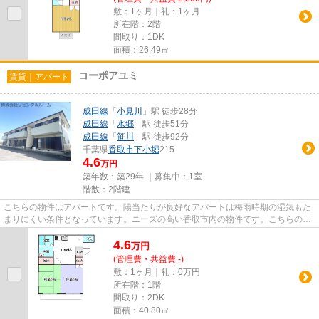
敷：1ヶ月｜礼：1ヶ月
所在階：2階
間取り：1DK
面積：26.49㎡
コーポアユミ
賃貸｜アパート
成田線
「
小見川
」駅 徒歩28分
成田線
「
水郷
」駅 徒歩51分
成田線
「
笹川
」駅 徒歩92分
千葉県
香取市
下小堀
215
4.6
万円
築年数：築29年 ｜募集中：
1室
階数：2階建
こちらの物件はアパートです。陽当たりが良好なアパートは梅雨時期の湿気もた
まりにくい条件となっています。ニーズの高い香取市内の物件です。こちらの物
件の詳細情報など、気になる...
4.6
万
円
(管理費・共益費 -)
敷：1ヶ月｜礼：0万円
所在階：1階
間取り：2DK
面積：40.80㎡