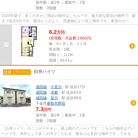
築年数：築2年 ｜募集中：
1室
階数：2階建
2024年築で、多くの方がご満足の物件はこちらです。魅力的な駅近の物件で、駅
まで徒歩8分です。陽当たりがよく、洗濯物がよく乾く物件です。家賃のカード
決済で、ポイントやマイルが貯...
6.2
万
円
(管理費・共益費 2,900円)
敷：0ヶ月｜礼：1ヶ月
所在階：1階
間取り：1LDK
面積：50.01㎡
白井ハイツ
賃貸｜アパート
成田線
「
小見川
」駅 徒歩17分
成田線
「
水郷
」駅 徒歩63分
成田線
「
笹川
」駅 徒歩88分
千葉県
香取市
野田
7.3
万円
築年数：築2年 ｜募集中：
1室
階数：2階建
「白井ハイツ」のここがイチオシ。最上階のアパートです。こちらの物件はアパ
ートです。条件として多くの方がこだわる、陽当りも良好な物件です。できるだ