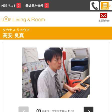
0
0
検討リスト
最近見た物件
お問合せ
タカヤス リョウマ
高安 良真
前
次
画像タップで拡大表示【
1
/1】