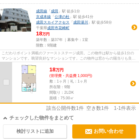
成田線
「
成田
」駅 徒歩1分
京成本線
「
公津の杜
」駅 徒歩41分
成田スカイアクセス
「
成田湯川
」駅 徒歩58分
千葉県
成田市
花崎町
18
万円
築年数：築37年 ｜募集中：
1室
階数：9階建
こだわりポイント満載のファーストステージ成田。この物件は駅から徒歩1分の
マンションです。眺望良好なマンションです。この物件は窓からの陽当りも良
い、快適な環境の整ったマンショ...
18
万
円
(管理費・共益費 1,000円)
敷：1ヶ月｜礼：1ヶ月
所在階：9階
間取り：2LDK
面積：75.00㎡
該当公開件数
1
件 空き数
1
件
1-1
件表示
チェックした物件をまとめて
検討リストに追加
お問い合わせ