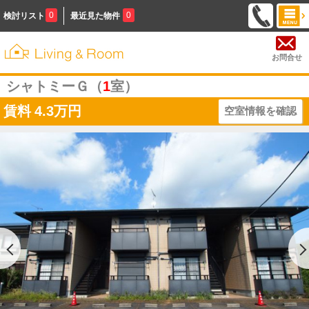
0
0
検討リスト
最近見た物件
お問合せ
シャトミーＧ（
1
室）
賃料
4.3万円
空室情報を確認