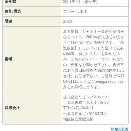
築年数
2001年 2月 (築25年)
種別/構造
アパート/木造
階建
2階建
新着情報：シャトミーＧの空室情報
ならコチラ。2001年築で多くの方か
らご好評頂いている物件です。【木
造建築】しっかりとした造りで安心
の構造。新しい生活にお勧めなの
備考
が、こちらのアパートです。あなた
のご要望をお聞かせ下さい。香取市
にある成田線佐原周辺の物件探しは
当社にお任せ下さい。ご連絡は0478-
54-0111かchintai@livingandroom.jp
からお気軽にどうぞ。
株式会社リビング＆ルーム
千葉県香取市北３丁目2-28
取扱会社
TEL:0478-54-0111
千葉県知事 (4) 第16070号
宅建協会北総支部
情報の見方