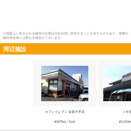
※地図上に表示される物件の位置は付近住所に所在することを表すものであり、実際の
物件所在地とは異なる場合がございます。
周辺施設
セブンイレブン 佐原大手店
ＪＲ
約875m／11分
約1315