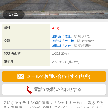
1 / 22
賃料
4.3万円
成田線
「
佐原
」駅 徒歩17分
交通
鹿島線
「
十二橋
」駅 徒歩60分
成田線
「
大戸
」駅 徒歩38分
間取り(面積)
1K(26.29㎡)
築年月
2001年 2月(築25年)
メールでお問い合わせする(無料)
電話でお問い合わせする
気になるイチオシ物件情報：「シャトミーＧ」。趣きのあ
る木造建築。この物件で感じてください。新しい生活のス