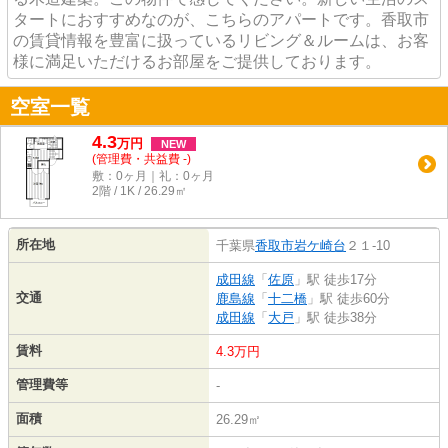
タートにおすすめなのが、こちらのアパートです。香取市
の賃貸情報を豊富に扱っているリビング＆ルームは、お客
様に満足いただけるお部屋をご提供しております。
空室一覧
4.3
万
円
NEW
(管理費・共益費 -)
敷：0ヶ月｜礼：0ヶ月
2階 / 1K / 26.29㎡
所在地
千葉県
香取市
岩ケ崎台
２１-10
成田線
「
佐原
」駅 徒歩17分
交通
鹿島線
「
十二橋
」駅 徒歩60分
成田線
「
大戸
」駅 徒歩38分
賃料
4.3万円
管理費等
-
面積
26.29㎡