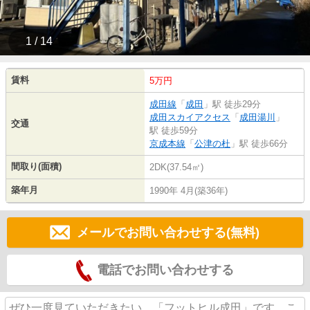
1 / 14
賃料
5万円
成田線
「
成田
」駅 徒歩29分
成田スカイアクセス
「
成田湯川
」
交通
駅 徒歩59分
京成本線
「
公津の杜
」駅 徒歩66分
間取り(面積)
2DK(37.54㎡)
築年月
1990年 4月(築36年)
メールでお問い合わせする(無料)
電話でお問い合わせする
ぜひ一度見ていただきたい、「フットヒル成田」です。こ