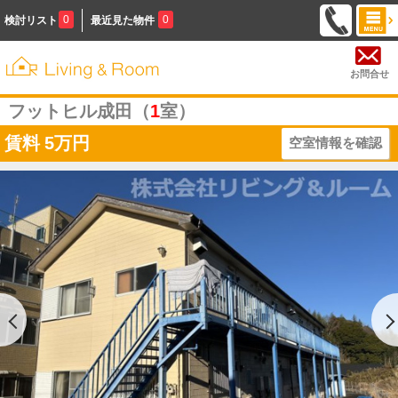
0
0
検討リスト
最近見た物件
お問合せ
フットヒル成田（
1
室）
賃料
5万円
空室情報を確認