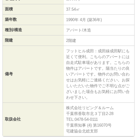
面積
37.54㎡
築年数
1990年 4月 (築36年)
種別/構造
アパート/木造
階建
2階建
フットヒル成田：成田線成田駅にも
近くて便利。こちらのアパートには
自走式駐車場があります。こちらの
物件はアパートです。陽当たりの良
備考
いアパートです。物件のお問い合わ
せはお気軽にご連絡ください。お探
しいただいた物件でご不明な点がご
ざいました場合もお気軽にお問い合
わせ下さい。
株式会社リビング＆ルーム
千葉県香取市北３丁目2-28
取扱会社
TEL:0478-54-0111
千葉県知事 (4) 第16070号
宅建協会北総支部