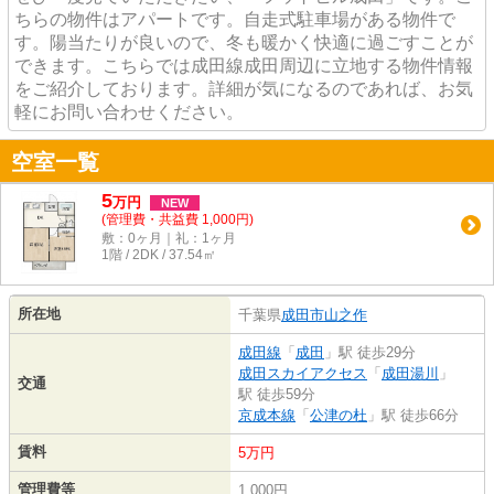
ちらの物件はアパートです。自走式駐車場がある物件で
す。陽当たりが良いので、冬も暖かく快適に過ごすことが
できます。こちらでは成田線成田周辺に立地する物件情報
をご紹介しております。詳細が気になるのであれば、お気
軽にお問い合わせください。
空室一覧
5
万
円
NEW
(管理費・共益費 1,000円)
敷：0ヶ月｜礼：1ヶ月
1階 / 2DK / 37.54㎡
所在地
千葉県
成田市
山之作
成田線
「
成田
」駅 徒歩29分
成田スカイアクセス
「
成田湯川
」
交通
駅 徒歩59分
京成本線
「
公津の杜
」駅 徒歩66分
賃料
5万円
管理費等
1,000円