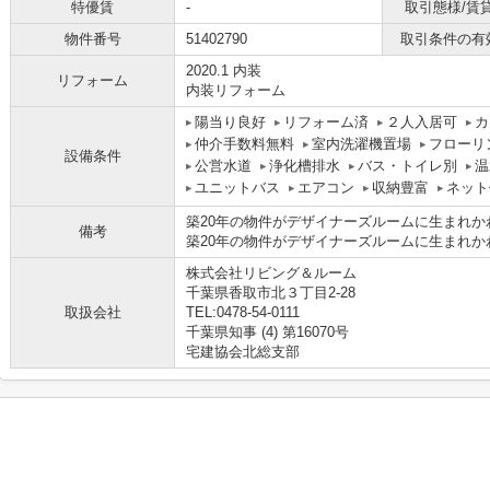
特優賃
-
取引態様/賃
物件番号
51402790
取引条件の有
2020.1 内装
リフォーム
内装リフォーム
陽当り良好
リフォーム済
２人入居可
カ
仲介手数料無料
室内洗濯機置場
フローリ
設備条件
公営水道
浄化槽排水
バス・トイレ別
温
ユニットバス
エアコン
収納豊富
ネット
築20年の物件がデザイナーズルームに生まれ
備考
築20年の物件がデザイナーズルームに生まれ
株式会社リビング＆ルーム
千葉県香取市北３丁目2-28
取扱会社
TEL:0478-54-0111
千葉県知事 (4) 第16070号
宅建協会北総支部