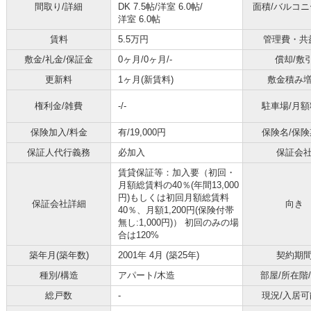
間取り/詳細
DK 7.5帖
/
洋室 6.0帖
/
面積/バルコ
洋室 6.0帖
賃料
5.5万円
管理費・共
敷金/礼金/保証金
0ヶ月/0ヶ月/-
償却/敷
更新料
1ヶ月(新賃料)
敷金積み
権利金/雑費
-/-
駐車場/月額
保険加入/料金
有/19,000円
保険名/保険
保証人代行義務
必加入
保証会
賃貸保証等：加入要（初回・
月額総賃料の40％(年間13,000
円)もしくは初回月額総賃料
保証会社詳細
向き
40％、月額1,200円(保険付帯
無し:1,000円)） 初回のみの場
合は120%
築年月(築年数)
2001年 4月 (築25年)
契約期
種別/構造
アパート/木造
部屋/所在階
総戸数
-
現況/入居可