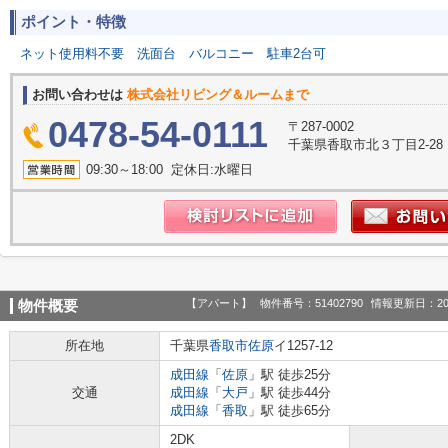
ポイント・特徴
ネット使用料不要
洗面台
バルコニー
駐車2台可
お問い合わせは
株式会社リビング＆ルームまで
0478-54-0111
〒287-0002
千葉県香取市北３丁目2-28
09:30～18:00 定休日:水曜日
【アパート】
物件番号：51402790
情報更新日：20
物件概要
所在地
千葉県
香取市
佐原
イ1257-12
成田線
「
佐原
」駅 徒歩25分
交通
成田線
「
大戸
」駅 徒歩44分
成田線
「
香取
」駅 徒歩65分
2DK