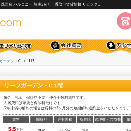
リーフガーデン・C113｜ネット使用料不要 洗面台 バルコニー 駐車2台可｜香取市賃貸情報 リビング&ルーム
ガーデン・C
>
113
リーフガーデン・C 1階
敷金、礼金、保証料不要、仲介手数料無料です。
入居費用は家賃と保険料だけです。
(2年未満の解約の場合は賃料の3ヶ月分の短期解約違約金をいただきます。
賃料
間取り
専有面積
所在階
管理費・共益費
敷
5.5
万円
2DK
39.74㎡
1階
-
0