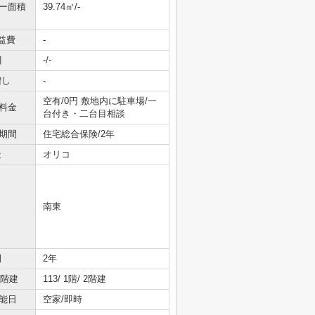
ニー面積
39.74㎡/-
益費
-
引
-/-
増し
-
空有/0円 敷地内に駐車場/一
料金
台付き・二台目相談
期間
住宅総合保険/2年
社
オリコ
南東
間
2年
/階建
113/ 1階/ 2階建
能日
空家/即時