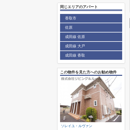
同じエリアのアパート
香取市
佐原
成田線 佐原
成田線 大戸
成田線 香取
この物件を見た方へのお勧め物件
ソレイユ・ルヴァン