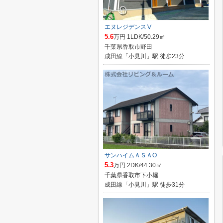
エヌレジデンスⅤ
5.6
万円 1LDK/50.29㎡
千葉県香取市野田
成田線「小見川」駅 徒歩23分
サンハイムＡＳＡO
5.3
万円 2DK/44.30㎡
千葉県香取市下小堀
成田線「小見川」駅 徒歩31分