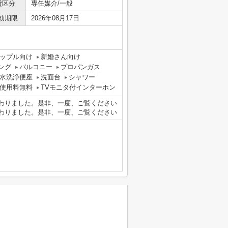
貸区分
専任媒介/一般
効期限
2026年08月17日
ップル向け
新婚さん向け
ング
バルコニー
プロパンガス
水洗浄便座
洗面台
シャワー
使用料無料
TVモニタ付インターホン
かわりました。是非、一度、ご覧ください
かわりました。是非、一度、ご覧ください