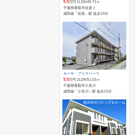
5.5
万円 1LDK/45.72㎡
千葉県香取市佐原イ
成田線「佐原」駅 徒歩23分
カーサ・プリマベーラ
5.5
万円 2LDK/51.03㎡
千葉県香取市小見川
成田線「小見川」駅 徒歩15分