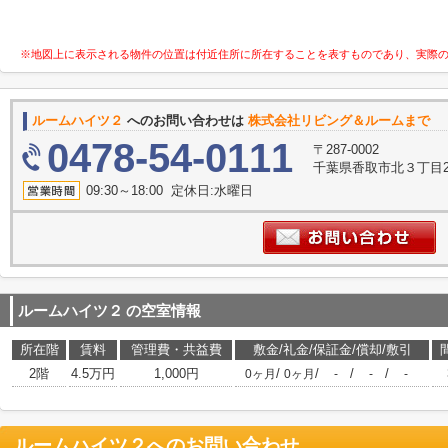
※地図上に表示される物件の位置は付近住所に所在することを表すものであり、実際
ルームハイツ２
へのお問い合わせは
株式会社リビング＆ルームまで
0478-54-0111
〒287-0002
千葉県香取市北３丁目2
09:30～18:00 定休日:水曜日
ルームハイツ２
の空室情報
所在階
賃料
管理費・共益費
敷金/礼金/保証金/償却/敷引
2階
4.5万円
1,000円
/
/
/
/
0ヶ月
0ヶ月
-
-
-
ルームハイツ２
へのお問い合わせ