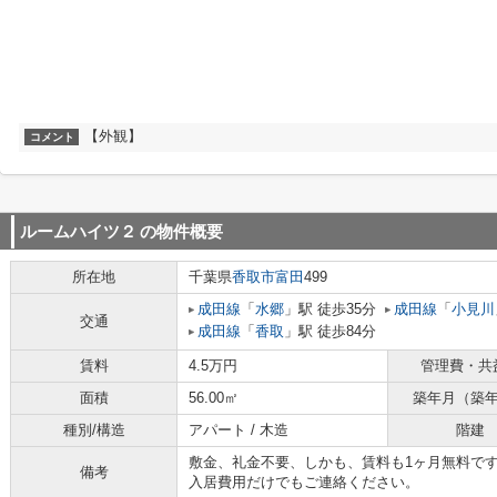
【外観】
コメント
ルームハイツ２
の物件概要
所在地
千葉県
香取市
富田
499
成田線
「
水郷
」駅 徒歩35分
成田線
「
小見川
交通
成田線
「
香取
」駅 徒歩84分
賃料
4.5万円
管理費・共
面積
56.00㎡
築年月（築
種別/構造
アパート / 木造
階建
敷金、礼金不要、しかも、賃料も1ヶ月無料で
備考
入居費用だけでもご連絡ください。