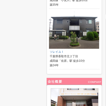
成田線「小見川」駅 徒歩20分
築35年
ソレイユⅠ
千葉県香取市北２丁目
成田線「佐原」駅 徒歩10分
築24年