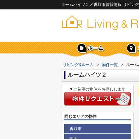
ルームハイツ２／香取市賃貸情報 リビング
リビング&ルーム
>
物件一覧
>
ルーム
ルームハイツ２
▼ご希望の物件をお探しします
同じエリアの物件
香取市
富田