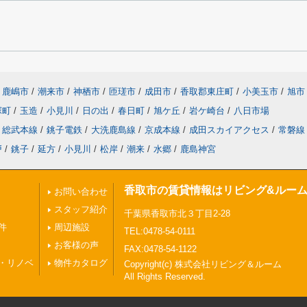
鹿嶋市
/
潮来市
/
神栖市
/
匝瑳市
/
成田市
/
香取郡東庄町
/
小美玉市
/
旭市
塚町
/
玉造
/
小見川
/
日の出
/
春日町
/
旭ケ丘
/
岩ケ崎台
/
八日市場
総武本線
/
銚子電鉄
/
大洗鹿島線
/
京成本線
/
成田スカイアクセス
/
常磐線
戸
/
銚子
/
延方
/
小見川
/
松岸
/
潮来
/
水郷
/
鹿島神宮
香取市の賃貸情報はリビング&ルー
お問い合わせ
スタッフ紹介
千葉県香取市北３丁目2-28
件
周辺施設
TEL:0478-54-0111
お客様の声
FAX:0478-54-1122
・リノベ
物件カタログ
Copyright(c) 株式会社リビング＆ルーム
All Rights Reserved.