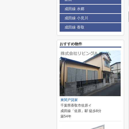
成田線 水郷
成田線 小見川
成田線 香取
おすすめ物件
東関戸貸家
千葉県香取市佐原イ
成田線「佐原」駅 徒歩8分
築54年