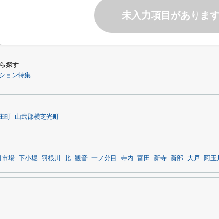
未入力項目がありま
ら探す
ション特集
庄町
山武郡横芝光町
日市場
下小堀
羽根川
北
観音
一ノ分目
寺内
富田
新寺
新部
大戸
阿玉