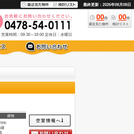
最終更新：2026年08月08日
00
00
件
件
最近見た物件
検討リスト
営業時間：09:30～18:00
定休日：水曜日
建物
空室情報へ
29年
階建
造