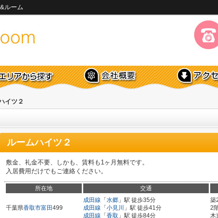
&ルーム
ハイツ２
ルームハイツ２
敷金、礼金不要、しかも、賃料も1ヶ月無料です。
入居費用だけでもご連絡ください。
所在地
交通
成田線
「
水郷
」駅 徒歩35分
築
千葉県
香取市
富田
499
成田線
「
小見川
」駅 徒歩41分
2
成田線
「
香取
」駅 徒歩84分
木