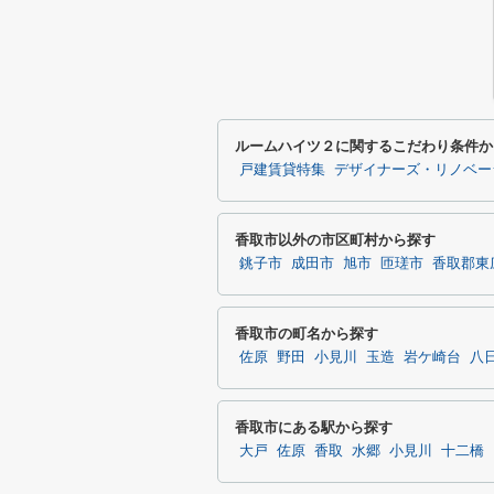
ルームハイツ２に関するこだわり条件か
戸建賃貸特集
デザイナーズ・リノベー
香取市以外の市区町村から探す
銚子市
成田市
旭市
匝瑳市
香取郡東
香取市の町名から探す
佐原
野田
小見川
玉造
岩ケ崎台
八
香取市にある駅から探す
大戸
佐原
香取
水郷
小見川
十二橋