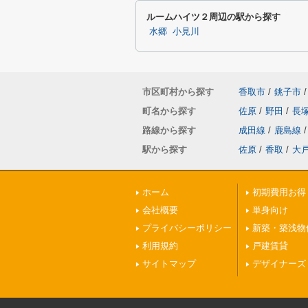
ルームハイツ２周辺の駅から探す
水郷
小見川
市区町村から探す
香取市
/
銚子市
/
町名から探す
佐原
/
野田
/
長
路線から探す
成田線
/
鹿島線
/
駅から探す
佐原
/
香取
/
大
ホーム
初期費用お得
会社概要
単身向け
プライバシーポリシー
新築・築浅物
利用規約
戸建賃貸
サイトマップ
デザイナーズ