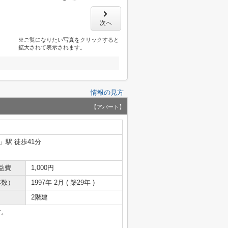
次へ
※ご覧になりたい写真をクリックすると
拡大されて表示されます。
情報の見方
【アパート】
」駅 徒歩41分
益費
1,000円
年数）
1997年 2月 ( 築29年 )
2階建
す。