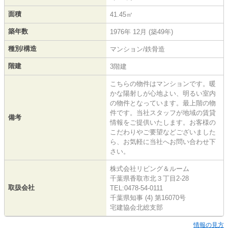
面積
41.45㎡
築年数
1976年 12月 (築49年)
種別/構造
マンション/鉄骨造
階建
3階建
こちらの物件はマンションです。暖
かな陽射しが心地よい、明るい室内
の物件となっています。最上階の物
件です。当社スタッフが地域の賃貸
備考
情報をご提供いたします。お客様の
こだわりやご要望などございました
ら、お気軽に当社へお問い合わせ下
さい。
株式会社リビング＆ルーム
千葉県香取市北３丁目2-28
取扱会社
TEL:0478-54-0111
千葉県知事 (4) 第16070号
宅建協会北総支部
情報の見方