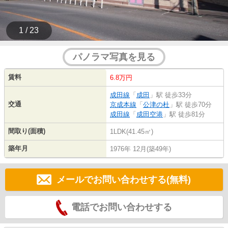
1 / 23
パノラマ写真を見る
賃料
6.8万円
成田線
「
成田
」駅 徒歩33分
交通
京成本線
「
公津の杜
」駅 徒歩70分
成田線
「
成田空港
」駅 徒歩81分
間取り(面積)
1LDK(41.45㎡)
築年月
1976年 12月(築49年)
メールでお問い合わせする(無料)
電話でお問い合わせする