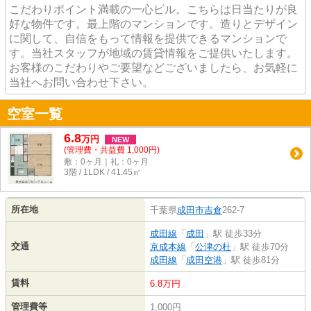
こだわりポイント満載の一心ビル。こちらは日当たりが良
好な物件です。最上階のマンションです。造りとデザイン
に関して、自信をもって情報を提供できるマンションで
す。当社スタッフが地域の賃貸情報をご提供いたします。
お客様のこだわりやご要望などございましたら、お気軽に
当社へお問い合わせ下さい。
空室一覧
6.8
万
円
NEW
(管理費・共益費 1,000円)
敷：0ヶ月｜礼：0ヶ月
3階 / 1LDK / 41.45㎡
所在地
千葉県
成田市
吉倉
262-7
成田線
「
成田
」駅 徒歩33分
交通
京成本線
「
公津の杜
」駅 徒歩70分
成田線
「
成田空港
」駅 徒歩81分
賃料
6.8万円
管理費等
1,000円