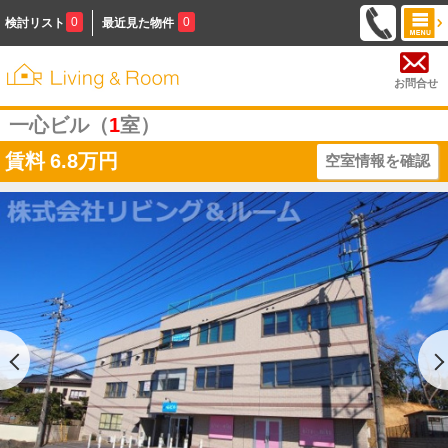
0
0
検討リスト
最近見た物件
お問合せ
一心ビル（
1
室）
賃料
6.8万円
空室情報を確認