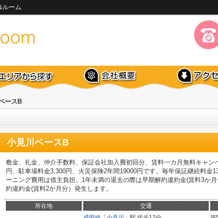
&ルーム
ベースB
小見川ベースB
敷金、礼金、仲介手数料、保証会社加入費初回分、賃料一カ月無料キャンペ
円、駐車場料金3,300円、火災保険2年間19000円です。毎年保証継続料金
ーニング費用は借主負担。1年未満の退去の際は早期解約違約金(賃料3か
約違約金(賃料2か月分）発生します。
所在地
交通
成田線
「
小見川
」駅 徒歩12分
築