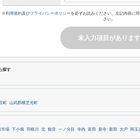
※
利用規約
及び
プライバシーポリシー
を必ずお読みください。左記内容に同
さい。
未入力項目がありま
ら探す
庄町
山武郡横芝光町
日市場
下小堀
羽根川
北
観音
一ノ分目
寺内
富田
新寺
新部
大戸
阿玉