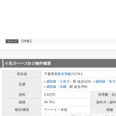
【外観】
コメント
小見川ベースB
の物件概要
所在地
千葉県
香取市
羽根川
174-1
成田線
「
小見川
」駅 徒歩12分
成田線
「
笹川
交通
成田線
「
水郷
」駅 徒歩78分
賃料
2.6万円
管理費・共
面積
34.70㎡
築年月（築
種別/構造
アパート / 木造
階建