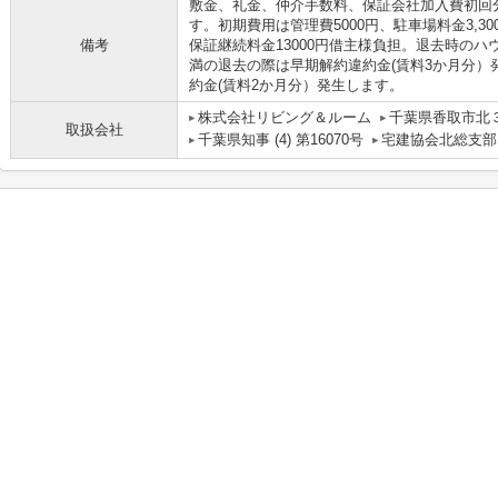
敷金、礼金、仲介手数料、保証会社加入費初回
す。初期費用は管理費5000円、駐車場料金3,30
備考
保証継続料金13000円借主様負担。退去時の
満の退去の際は早期解約違約金(賃料3か月分）
約金(賃料2か月分）発生します。
株式会社リビング＆ルーム
千葉県香取市北３
取扱会社
千葉県知事 (4) 第16070号
宅建協会北総支部