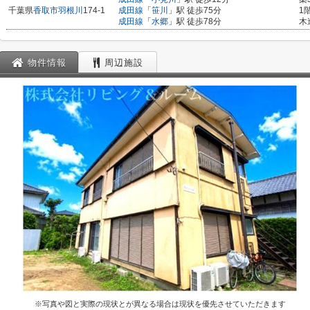
千葉県
香取市
羽根川
174-1
成田線
「
笹川
」駅 徒歩75分
1
成田線
「
水郷
」駅 徒歩78分
木
物件情報
周辺施設
※写真や図と実際の現状とが異なる場合は現状を優先させていただきます