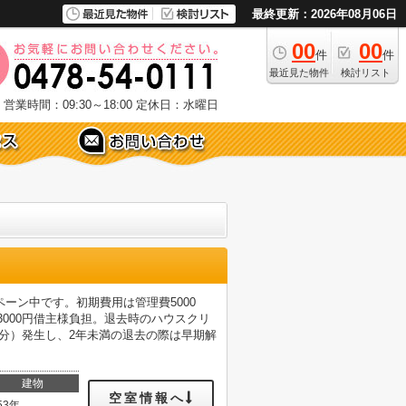
最終更新：2026年08月06日
00
00
件
件
最近見た物件
検討リスト
営業時間：09:30～18:00
定休日：水曜日
ーン中です。初期費用は管理費5000
13000円借主様負担。退去時のハウスクリ
月分）発生し、2年未満の退去の際は早期解
建物
空室情報へ
53年