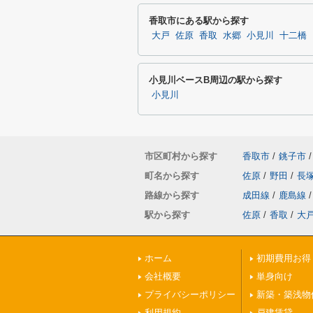
香取市にある駅から探す
大戸
佐原
香取
水郷
小見川
十二橋
小見川ベースB周辺の駅から探す
小見川
市区町村から探す
香取市
/
銚子市
/
町名から探す
佐原
/
野田
/
長
路線から探す
成田線
/
鹿島線
/
駅から探す
佐原
/
香取
/
大
ホーム
初期費用お得
会社概要
単身向け
プライバシーポリシー
新築・築浅物
利用規約
戸建賃貸