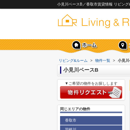
小見川ベースB／香取市賃貸情報 リビング
リビング&ルーム
>
物件一覧
>
小見川
小見川ベースB
▼ご希望の物件をお探しします
同じエリアの物件
香取市
羽根川