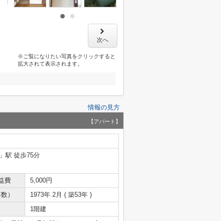
次へ
※ご覧になりたい写真をクリックすると
拡大されて表示されます。
情報の見方
【アパート】
」駅 徒歩75分
益費
5,000円
年数）
1973年 2月 ( 築53年 )
1階建