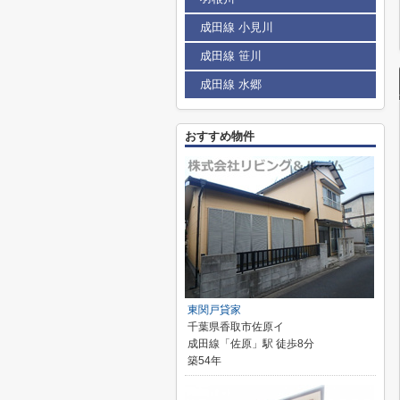
成田線 小見川
成田線 笹川
成田線 水郷
おすすめ物件
東関戸貸家
千葉県香取市佐原イ
成田線「佐原」駅 徒歩8分
築54年