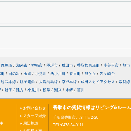
鹿嶋市
/
潮来市
/
神栖市
/
匝瑳市
/
成田市
/
香取郡東庄町
/
小美玉市
/
旭市
塚町
/
日の出
/
玉造
/
小見川
/
西小川町
/
春日町
/
旭ケ丘
/
岩ケ崎台
総武本線
/
銚子電鉄
/
大洗鹿島線
/
京成本線
/
成田スカイアクセス
/
常磐線
戸
/
銚子
/
延方
/
小見川
/
松岸
/
潮来
/
水郷
/
笹川
香取市の賃貸情報はリビング&ルー
お問い合わせ
スタッフ紹介
千葉県香取市北３丁目2-28
件
周辺施設
TEL:0478-54-0111
お客様の声