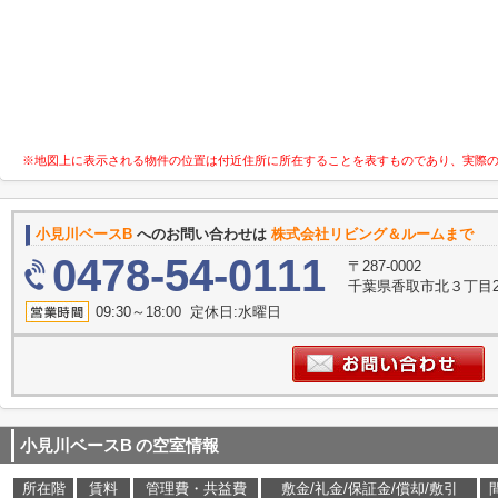
※地図上に表示される物件の位置は付近住所に所在することを表すものであり、実際
小見川ベースB
へのお問い合わせは
株式会社リビング＆ルームまで
0478-54-0111
〒287-0002
千葉県香取市北３丁目2
09:30～18:00 定休日:水曜日
小見川ベースB
の空室情報
所在階
賃料
管理費・共益費
敷金/礼金/保証金/償却/敷引