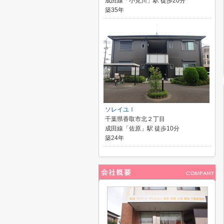
成田線「小見川」駅 徒歩20分
築35年
ソレイユⅠ
千葉県香取市北２丁目
成田線「佐原」駅 徒歩10分
築24年