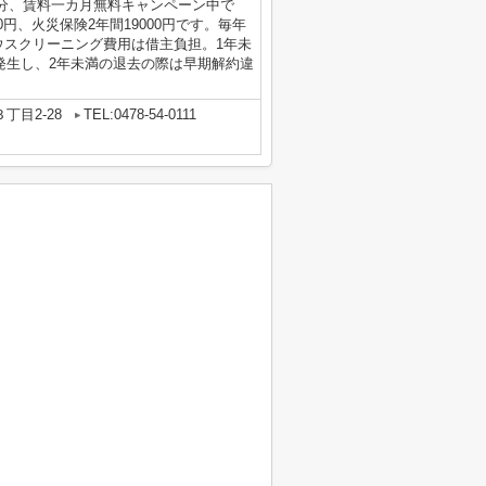
分、賃料一カ月無料キャンペーン中で
0円、火災保険2年間19000円です。毎年
ハウスクリーニング費用は借主負担。1年未
発生し、2年未満の退去の際は早期解約違
丁目2-28
TEL:0478-54-0111