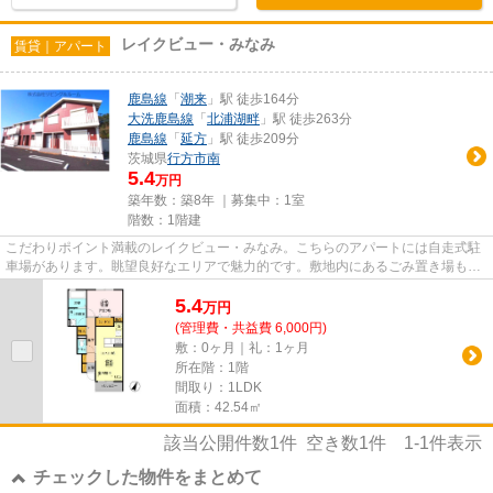
レイクビュー・みなみ
賃貸｜アパート
鹿島線
「
潮来
」駅 徒歩164分
大洗鹿島線
「
北浦湖畔
」駅 徒歩263分
鹿島線
「
延方
」駅 徒歩209分
茨城県
行方市
南
5.4
万円
築年数：築8年 ｜募集中：
1室
階数：1階建
こだわりポイント満載のレイクビュー・みなみ。こちらのアパートには自走式駐
車場があります。眺望良好なエリアで魅力的です。敷地内にあるごみ置き場も自
由に使うことができます。で...
5.4
万
円
(管理費・共益費 6,000円)
敷：0ヶ月｜礼：1ヶ月
所在階：1階
間取り：1LDK
面積：42.54㎡
該当公開件数
1
件 空き数
1
件
1-1
件表示
チェックした物件をまとめて