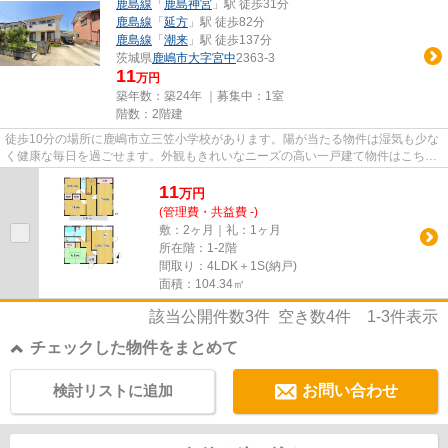
鹿島線
「
鹿島神宮
」駅 徒歩31分
鹿島線
「
延方
」駅 徒歩82分
鹿島線
「
潮来
」駅 徒歩137分
茨城県
鹿嶋市
大字宮中
2363-3
11
万円
築年数：築24年 ｜募集中：
1室
階数：2階建
徒歩10分の場所に鹿嶋市立三笠小学校があります。陽が当たる物件は湿気も少な
く健康な毎日を過ごせます。外観もきれいなニーズの高い一戸建て物件はこちら
です。場所や条件がまったく...
11
万
円
(管理費・共益費 -)
敷：2ヶ月｜礼：1ヶ月
所在階：1-2階
間取り：4LDK＋1S(納戸)
面積：104.34㎡
該当公開件数
3
件 空き数
4
件
1-3
件表示
チェックした物件をまとめて
検討リストに追加
お問い合わせ