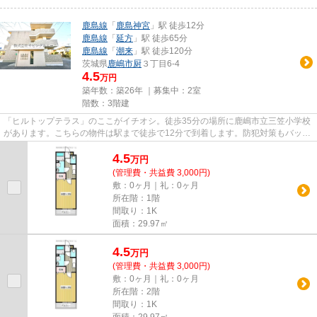
鹿島線
「
鹿島神宮
」駅 徒歩12分
鹿島線
「
延方
」駅 徒歩65分
鹿島線
「
潮来
」駅 徒歩120分
茨城県
鹿嶋市
厨
３丁目6-4
4.5
万円
築年数：築26年 ｜募集中：
2室
階数：3階建
「ヒルトップテラス」のここがイチオシ。徒歩35分の場所に鹿嶋市立三笠小学校
があります。こちらの物件は駅まで徒歩で12分で到着します。防犯対策もバッチ
リなマンションタイプの物件...
4.5
万
円
(管理費・共益費 3,000円)
敷：0ヶ月｜礼：0ヶ月
所在階：1階
間取り：1K
面積：29.97㎡
4.5
万
円
(管理費・共益費 3,000円)
敷：0ヶ月｜礼：0ヶ月
所在階：2階
間取り：1K