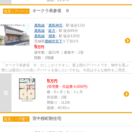
面積：29.97㎡
オークラ表参道 Ｂ
賃貸｜アパート
鹿島線
「
鹿島神宮
」駅 徒歩12分
鹿島線
「
延方
」駅 徒歩65分
鹿島線
「
潮来
」駅 徒歩120分
茨城県
鹿嶋市
宮下
５丁目3-5
5
万円
築年数：築21年 ｜募集中：
1室
階数：2階建
「オークラ表参道 Ｂ」のここがイチオシ。最上階のアパートです。物件を選ぶ
際には陽当たりの良いアパートを探したいですね。今回はそんな物件をご用意致
しました。こちらの物件には...
5
万
円
(管理費・共益費 4,000円)
敷：0ヶ月｜礼：1ヶ月
所在階：1階
間取り：1LDK
面積：40.92㎡
宮中桜町附住宅
賃貸｜一戸建て