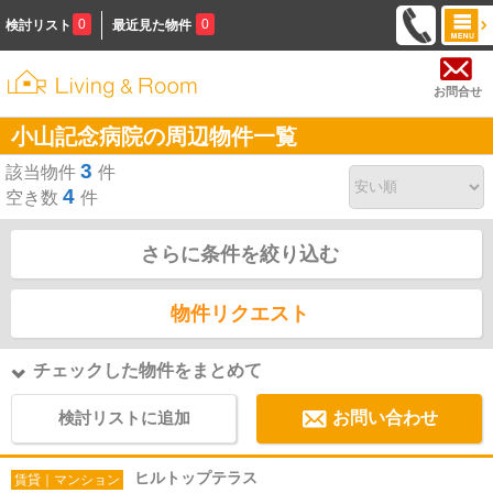
0
0
検討リスト
最近見た物件
お問合せ
小山記念病院の周辺物件一覧
3
該当物件
件
4
空き数
件
さらに条件を絞り込む
物件リクエスト
チェックした物件をまとめて
検討リストに追加
お問い合わせ
ヒルトップテラス
賃貸｜マンション