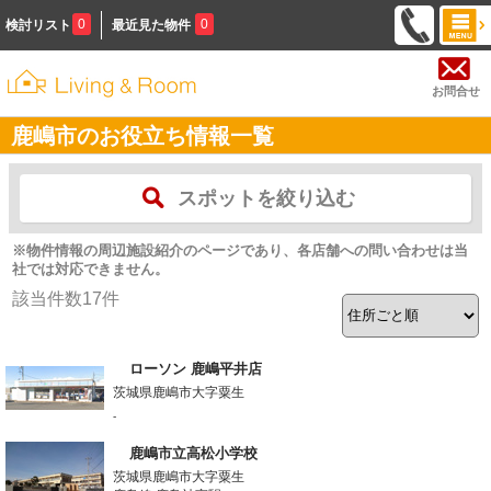
0
0
検討リスト
最近見た物件
お問合せ
鹿嶋市のお役立ち情報一覧
スポットを絞り込む
※物件情報の周辺施設紹介のページであり、各店舗への問い合わせは当
社では対応できません。
該当件数
17
件
ローソン 鹿嶋平井店
茨城県鹿嶋市大字粟生
-
鹿嶋市立高松小学校
茨城県鹿嶋市大字粟生