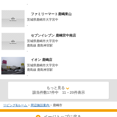
-
ファミリーマート鹿嶋東山
茨城県鹿嶋市大字宮中
-
セブンイレブン 鹿嶋宮中南店
茨城県鹿嶋市大字宮中
鹿島線 鹿島神宮駅
-
イオン 鹿嶋店
茨城県鹿嶋市大字宮中
鹿島線 鹿島神宮駅
-
もっと見る
該当件数17件中
11
－
20
件表示
リビング&ルーム
>
周辺施設案内
>
鹿嶋市
ページトップに戻る