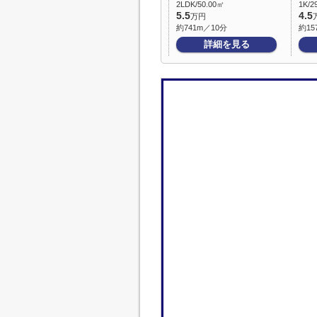
2LDK/50.00㎡
1K/2
5.5
4.5
万円
約741m／10分
約15
詳細を見る