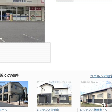
近くの物件
ウエルシア潮
モール
レジデンス須賀南
レジデンス州崎東・A