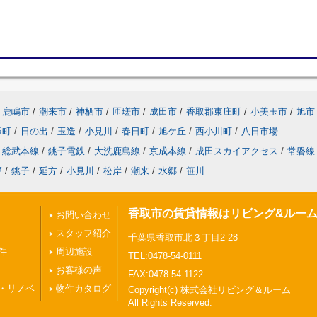
鹿嶋市
/
潮来市
/
神栖市
/
匝瑳市
/
成田市
/
香取郡東庄町
/
小美玉市
/
旭市
塚町
/
日の出
/
玉造
/
小見川
/
春日町
/
旭ケ丘
/
西小川町
/
八日市場
総武本線
/
銚子電鉄
/
大洗鹿島線
/
京成本線
/
成田スカイアクセス
/
常磐線
戸
/
銚子
/
延方
/
小見川
/
松岸
/
潮来
/
水郷
/
笹川
香取市の賃貸情報はリビング&ルー
お問い合わせ
スタッフ紹介
千葉県香取市北３丁目2-28
件
周辺施設
TEL:0478-54-0111
お客様の声
FAX:0478-54-1122
・リノベ
物件カタログ
Copyright(c) 株式会社リビング＆ルーム
All Rights Reserved.