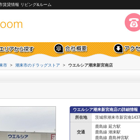
市賃貸情報 リビング&ルーム
来市
>
潮来市のドラッグストア
>
ウエルシア潮来新宮南店
ウエルシア潮来新宮南店の詳細情報
所在地
茨城県潮来市新宮南1437
鹿島線 延方駅
交通
鹿島線 潮来駅
鹿島線 鹿島神宮駅