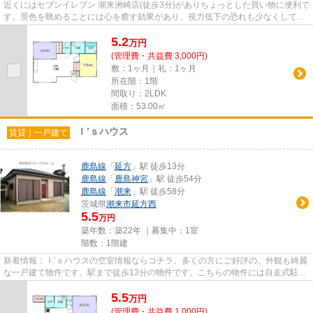
近くにはセブンイレブン 潮来洲崎店(徒歩3分)がありちょっとした買い物に便利で
す。景色を眺めることには心を癒す効果があり、視力低下の恐れも少なくしてく
れます。こちらの物件は陽...
5.2
万
円
(管理費・共益費 3,000円)
敷：1ヶ月｜礼：1ヶ月
所在階：1階
間取り：2LDK
面積：53.00㎡
Ｉ’ｓハウス
賃貸｜一戸建て
鹿島線
「
延方
」駅 徒歩13分
鹿島線
「
鹿島神宮
」駅 徒歩54分
鹿島線
「
潮来
」駅 徒歩58分
茨城県
潮来市
延方西
5.5
万円
築年数：築22年 ｜募集中：
1室
階数：1階建
新着情報：Ｉ’ｓハウスの空室情報ならコチラ。多くの方にご好評の、外観も綺麗
な一戸建て物件です。駅まで徒歩13分の物件です。こちらの物件には自走式駐車
場があります。是非一度、当...
5.5
万
円
(管理費・共益費 1,000円)