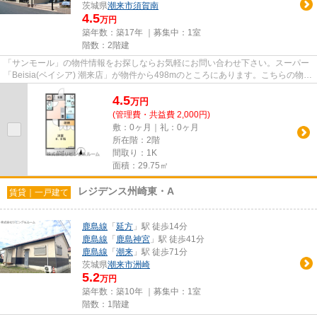
茨城県
潮来市
須賀南
4.5
万円
築年数：築17年 ｜募集中：
1室
階数：2階建
「サンモール」の物件情報をお探しならお気軽にお問い合わせ下さい。スーパー
「Beisia(ベイシア) 潮来店」が物件から498mのところにあります。こちらの物件
はアパートです。自走式駐車...
4.5
万
円
(管理費・共益費 2,000円)
敷：0ヶ月｜礼：0ヶ月
所在階：2階
間取り：1K
面積：29.75㎡
レジデンス州崎東・A
賃貸｜一戸建て
鹿島線
「
延方
」駅 徒歩14分
鹿島線
「
鹿島神宮
」駅 徒歩41分
鹿島線
「
潮来
」駅 徒歩71分
茨城県
潮来市
洲崎
5.2
万円
築年数：築10年 ｜募集中：
1室
階数：1階建