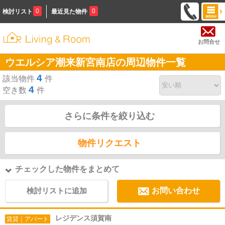
0
0
検討リスト
最近見た物件
お問合せ
ウエルシア潮来新宮南店の周辺物件一覧
4
該当物件
件
4
空き数
件
さらに条件を絞り込む
物件リクエスト
チェックした物件をまとめて
検討リストに追加
お問い合わせ
レジデンス須賀南
賃貸｜アパート