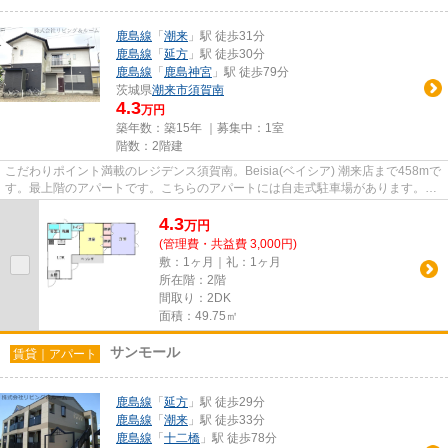
鹿島線
「
潮来
」駅 徒歩31分
鹿島線
「
延方
」駅 徒歩30分
鹿島線
「
鹿島神宮
」駅 徒歩79分
茨城県
潮来市
須賀南
4.3
万円
築年数：築15年 ｜募集中：
1室
階数：2階建
こだわりポイント満載のレジデンス須賀南。Beisia(ベイシア) 潮来店まで458mで
す。最上階のアパートです。こちらのアパートには自走式駐車場があります。当
社スタッフが地域の賃貸情報...
4.3
万
円
(管理費・共益費 3,000円)
敷：1ヶ月｜礼：1ヶ月
所在階：2階
間取り：2DK
面積：49.75㎡
サンモール
賃貸｜アパート
鹿島線
「
延方
」駅 徒歩29分
鹿島線
「
潮来
」駅 徒歩33分
鹿島線
「
十二橋
」駅 徒歩78分