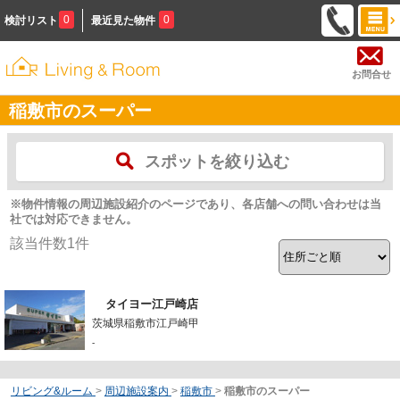
0
0
検討リスト
最近見た物件
お問合せ
稲敷市のスーパー
スポットを絞り込む
※物件情報の周辺施設紹介のページであり、各店舗への問い合わせは当
社では対応できません。
該当件数
1
件
タイヨー江戸崎店
茨城県稲敷市江戸崎甲
-
リビング&ルーム
>
周辺施設案内
>
稲敷市
>
稲敷市のスーパー