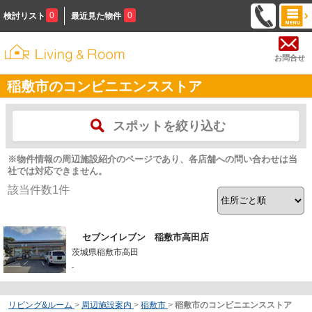
0
0
検討リスト
最近見た物件
お問合せ
稲敷市のコンビニエンスストア
スポットを絞り込む
※物件情報の周辺施設紹介のページであり、各店舗への問い合わせは当
社では対応できません。
該当件数
1
件
セブンイレブン 稲敷市高田店
茨城県稲敷市高田
-
リビング&ルーム
>
周辺施設案内
>
稲敷市
>
稲敷市のコンビニエンスストア