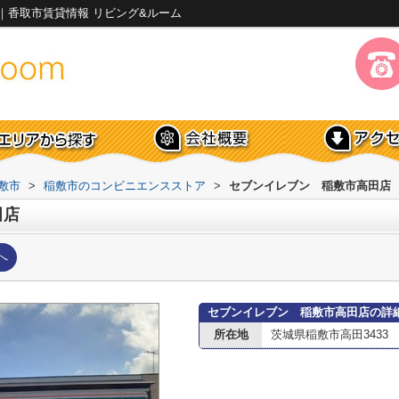
｜香取市賃貸情報 リビング&ルーム
敷市
>
稲敷市のコンビニエンスストア
>
セブンイレブン 稲敷市高田店
田店
へ
セブンイレブン 稲敷市高田店の詳
所在地
茨城県稲敷市高田3433