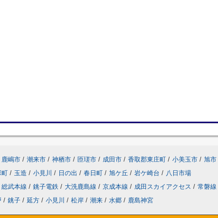
鹿嶋市
/
潮来市
/
神栖市
/
匝瑳市
/
成田市
/
香取郡東庄町
/
小美玉市
/
旭市
塚町
/
玉造
/
小見川
/
日の出
/
春日町
/
旭ケ丘
/
岩ケ崎台
/
八日市場
総武本線
/
銚子電鉄
/
大洗鹿島線
/
京成本線
/
成田スカイアクセス
/
常磐線
戸
/
銚子
/
延方
/
小見川
/
松岸
/
潮来
/
水郷
/
鹿島神宮