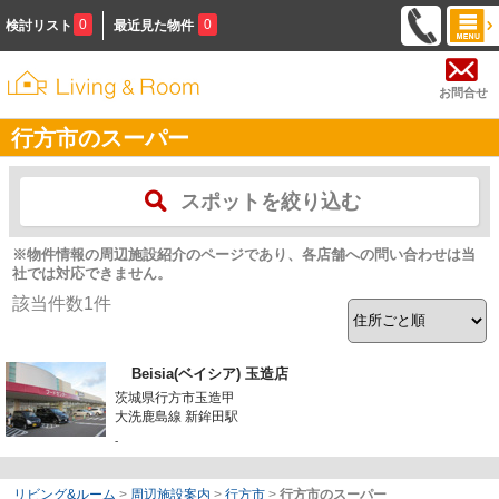
0
0
検討リスト
最近見た物件
お問合せ
行方市のスーパー
スポットを絞り込む
※物件情報の周辺施設紹介のページであり、各店舗への問い合わせは当
社では対応できません。
該当件数
1
件
Beisia(ベイシア) 玉造店
茨城県行方市玉造甲
大洗鹿島線 新鉾田駅
-
リビング&ルーム
>
周辺施設案内
>
行方市
>
行方市のスーパー