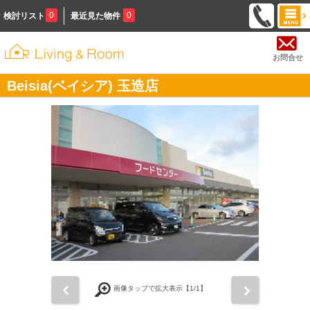
0
0
検討リスト
最近見た物件
お問合せ
Beisia(ベイシア) 玉造店
前
次
画像タップで拡大表示【
1
/1】