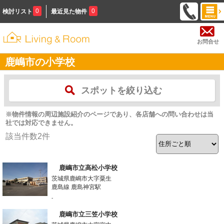
0
0
検討リスト
最近見た物件
お問合せ
鹿嶋市の小学校
スポットを絞り込む
※物件情報の周辺施設紹介のページであり、各店舗への問い合わせは当
社では対応できません。
該当件数
2
件
鹿嶋市立高松小学校
茨城県鹿嶋市大字粟生
鹿島線 鹿島神宮駅
-
鹿嶋市立三笠小学校