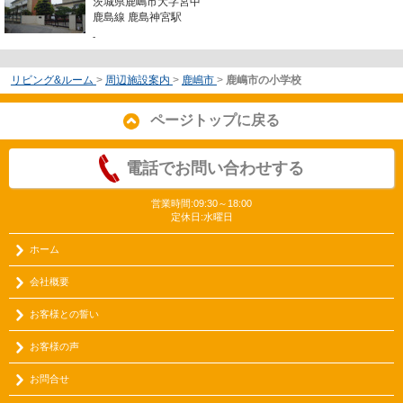
茨城県鹿嶋市大字宮中
鹿島線 鹿島神宮駅
-
リビング&ルーム
>
周辺施設案内
>
鹿嶋市
>
鹿嶋市の小学校
ページトップに戻る
電話でお問い合わせする
営業時間:09:30～18:00
定休日:水曜日
ホーム
会社概要
お客様との誓い
お客様の声
お問合せ