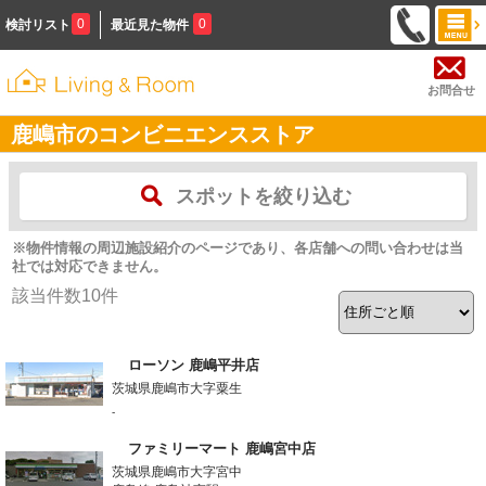
0
0
検討リスト
最近見た物件
お問合せ
鹿嶋市のコンビニエンスストア
スポットを絞り込む
※物件情報の周辺施設紹介のページであり、各店舗への問い合わせは当
社では対応できません。
該当件数
10
件
ローソン 鹿嶋平井店
茨城県鹿嶋市大字粟生
-
ファミリーマート 鹿嶋宮中店
茨城県鹿嶋市大字宮中