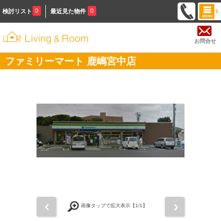
0
0
検討リスト
最近見た物件
お問合せ
ファミリーマート 鹿嶋宮中店
前
次
画像タップで拡大表示【
1
/1】