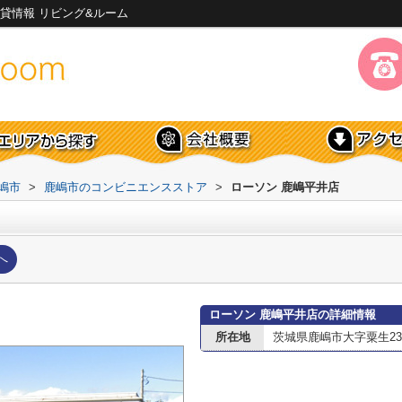
貸情報 リビング&ルーム
嶋市
>
鹿嶋市のコンビニエンスストア
>
ローソン 鹿嶋平井店
へ
ローソン 鹿嶋平井店の詳細情報
所在地
茨城県鹿嶋市大字粟生236