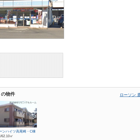
くの物件
ローソン 
ーンハイツ高尾崎・C棟
/62.10㎡