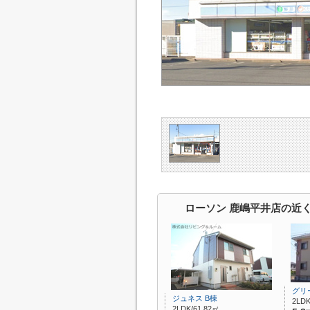
ローソン 鹿嶋平井店の近
グリ
ジュネス B棟
2LDK
2LDK/61.82㎡