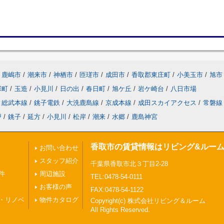
鹿嶋市
/
潮来市
/
神栖市
/
匝瑳市
/
成田市
/
香取郡東庄町
/
小美玉市
/
旭市
塚町
/
玉造
/
小見川
/
日の出
/
春日町
/
旭ケ丘
/
岩ケ崎台
/
八日市場
総武本線
/
銚子電鉄
/
大洗鹿島線
/
京成本線
/
成田スカイアクセス
/
常磐線
戸
/
銚子
/
延方
/
小見川
/
松岸
/
潮来
/
水郷
/
鹿島神宮
香取市の賃貸情報はリビング&ルー
お問い合わせ
スタッフ紹介
千葉県香取市北３丁目2-28
件
周辺施設
TEL:0478-54-0111
お客様の声
FAX:0478-54-1122
・リノベ
物件カタログ
Copyright(c) 株式会社リビング＆ルーム
All Rights Reserved.