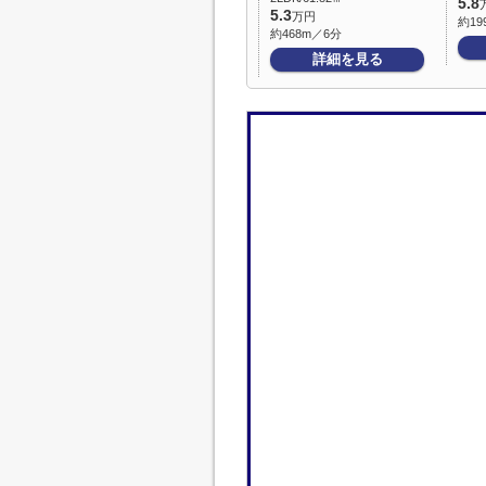
5.8
5.3
万円
約19
約468m／6分
詳細を見る